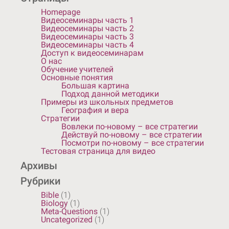
за
Homepage
Видеосеминары часть 1
деякі
Видеосеминары часть 2
Видеосеминары часть 3
неточності
Видеосеминары часть 4
Доступ к видеосеминарам
у
О нас
Обучение учителей
текстах.
Основные понятия
Большая картина
Наразі
Подход данной методики
Примеры из школьных предметов
ми
География и вера
шукаємо
Стратегии
Вовлеки по-новому – все стратегии
можливості
Действуй по-новому – все стратегии
Посмотри по-новому – все стратегии
для
Тестовая страница для видео
Архивы
удосконалення
Рубрики
перекладу.
Bible
(1)
Biology
(1)
Meta-Questions
Примеры
(1)
Uncategorized
(1)