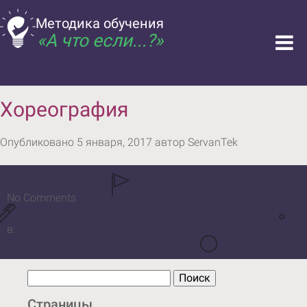
>
Укр
Liet
Рус
Методика обучения
«А что если...?»
Даний
сайт
перекладений
Хореография
українською
мовою
Опубликовано
5 января, 2017
автор
ServanTek
за
допомогою
програми
No
Comments
Google,
в:
тому
ми
просимо
Искать:
Поиск
пробачення
Страницы